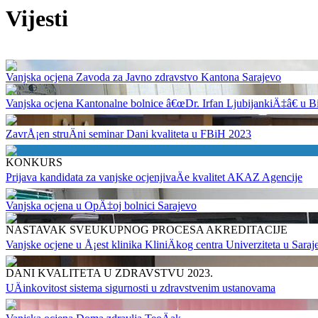
Vijesti
Vanjska ocjena Zavoda za Javno zdravstvo Kantona Sarajevo
Vanjska ocjena Kantonalne bolnice â€œDr. Irfan LjubijankiÄ‡â€ u 
ZavrÅ¡en struÄni seminar Dani kvaliteta u FBiH 2023
KONKURS
Prijava kandidata za vanjske ocjenjivaÄe kvalitet AKAZ Agencije
Vanjska ocjena u OpÄ‡oj bolnici Sarajevo
NASTAVAK SVEUKUPNOG PROCESA AKREDITACIJE
Vanjske ocjene u Å¡est klinika KliniÄkog centra Univerziteta u Saraj
DANI KVALITETA U ZDRAVSTVU 2023.
UÄinkovitost sistema sigurnosti u zdravstvenim ustanovama