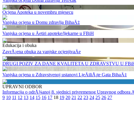
Vanjska ocjena Doma zdravlja TeoÄak
Ocjena Apoteka u novembru mjesecu
Vanjska ocjena u Domu zdravlja BihaÄ‡
Vanjska ocjena u Äetiri apoteke/ljekarne u FBiH
Edukacija i obuka
ZavrÅ¡ena obuka za vanjske ocjenjivaÄe
DRUGI POZIV ZA DANE KVALITETA U ZDRAVSTVU U FBiH
Vanjska ocjena u Zdravstvenoj ustanovi LjeÄiliÅ¡te Gata BihaÄ‡
UPRAVNI ODBOR
Informacija o odrÅ¾anoj 8. sjednici privremenog Upravnog odbora 
9
10
11
12
13
14
15
16
17
18
19
20
21
22
23
24
25
26
27