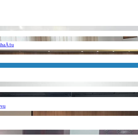
BihaÄ‡u
evu