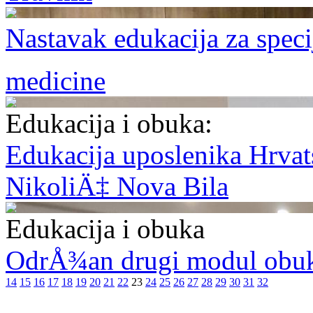
Nastavak edukacija za speci
medicine
Edukacija i obuka:
Edukacija uposlenika Hrvat
NikoliÄ‡ Nova Bila
Edukacija i obuka
OdrÅ¾an drugi modul obuke
14
15
16
17
18
19
20
21
22
23
24
25
26
27
28
29
30
31
32