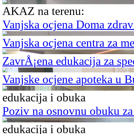
AKAZ na terenu:
Vanjska ocjena Doma zdrav
Vanjska ocjena centra za m
ZavrÅ¡ena edukacija za spe
Vanjske ocjene apoteka u B
edukacija i obuka
Poziv na osnovnu obuku za 
edukacija i obuka