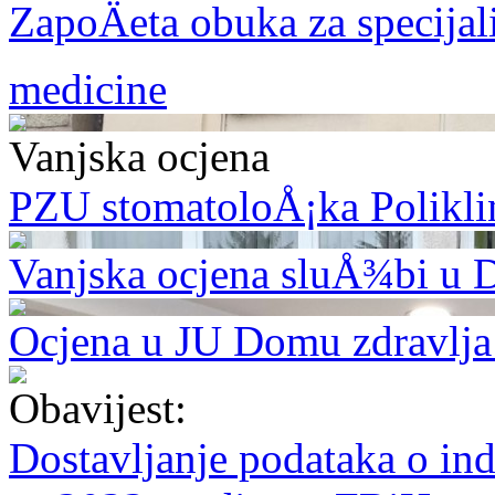
ZapoÄeta obuka za specijal
medicine
Vanjska ocjena
PZU stomatoloÅ¡ka Polikli
Vanjska ocjena sluÅ¾bi u 
Ocjena u JU Domu zdravlja
Obavijest:
Dostavljanje podataka o indi