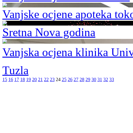
Vanjske ocjene apoteka to
Sretna Nova godina
Vanjska ocjena klinika Univ
Tuzla
15
16
17
18
19
20
21
22
23
24
25
26
27
28
29
30
31
32
33