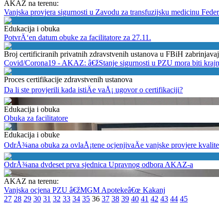
AKAZ na terenu:
Vanjska provjera sigurnosti u Zavodu za transfuzijsku medicinu Fed
Edukacija i obuka
PotvrÄ‘en datum obuke za facilitatore za 27.11.
Broj certificiranih privatnih zdravstvenih ustanova u FBiH zabrinjav
Covid/Corona19 - AKAZ: â€žStanje sigurnosti u PZU mora biti krajn
Proces certifikacije zdravstvenih ustanova
Da li ste provjerili kada istiÄe vaÅ¡ ugovor o certifikaciji?
Edukacija i obuka
Obuka za facilitatore
Edukacija i obuke
OdrÅ¾ana obuka za ovlaÅ¡tene ocjenjivaÄe vanjske provjere kvalite
OdrÅ¾ana dvdeset prva sjednica Upravnog odbora AKAZ-a
AKAZ na terenu:
Vanjska ocjena PZU â€žMGM Apotekeâ€œ Kakanj
27
28
29
30
31
32
33
34
35
36
37
38
39
40
41
42
43
44
45