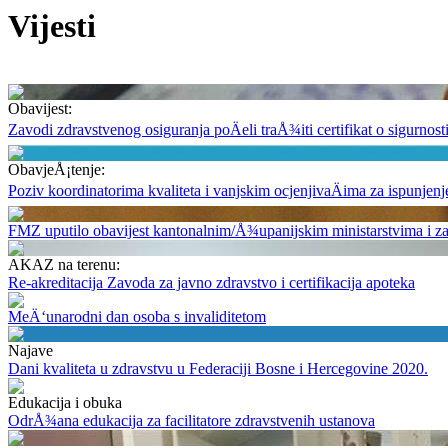
Vijesti
Obavijest:
Zavodi zdravstvenog osiguranja poÄeli traÅ¾iti certifikat o sigurno
ObavjeÅ¡tenje:
Poziv koordinatorima kvaliteta i vanjskim ocjenjivaÄima za ispunjen
FMZ uputilo obavijest kantonalnim/Å¾upanijskim ministarstvima i zav
AKAZ na terenu:
Re-akreditacija Zavoda za javno zdravstvo i certifikacija apoteka
MeÄ‘unarodni dan osoba s invaliditetom
Najave
Dani kvaliteta u zdravstvu u Federaciji Bosne i Hercegovine 2020.
Edukacija i obuka
OdrÅ¾ana edukacija za facilitatore zdravstvenih ustanova