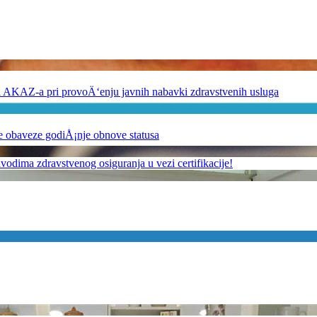
sti AKAZ-a pri provoÄ‘enju javnih nabavki zdravstvenih usluga
je obaveze godiÅ¡nje obnove statusa
odima zdravstvenog osiguranja u vezi certifikacije!