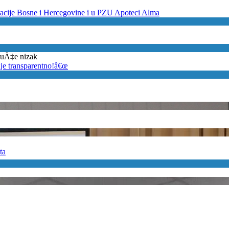
eracije Bosne i Hercegovine i u PZU Apoteci Alma
ajuÄ‡e nizak
je transparentno!â€œ
ta