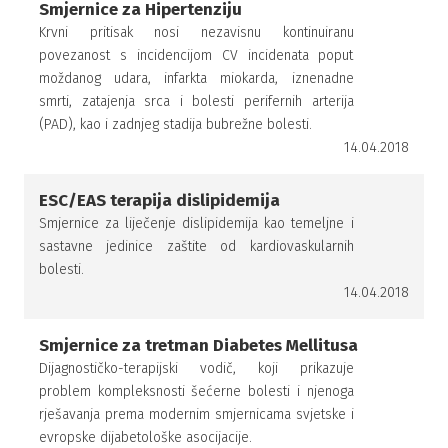
Smjernice za Hipertenziju
Krvni pritisak nosi nezavisnu kontinuiranu
povezanost s incidencijom CV incidenata poput
moždanog udara, infarkta miokarda, iznenadne
smrti, zatajenja srca i bolesti perifernih arterija
(PAD), kao i zadnjeg stadija bubrežne bolesti.
14.04.2018
ESC/EAS terapija dislipidemija
Smjernice za liječenje dislipidemija kao temeljne i
sastavne jedinice zaštite od kardiovaskularnih
bolesti.
14.04.2018
Smjernice za tretman Diabetes Mellitusa
Dijagnostičko-terapijski vodič, koji prikazuje
problem kompleksnosti šećerne bolesti i njenoga
rješavanja prema modernim smjernicama svjetske i
evropske dijabetološke asocijacije.