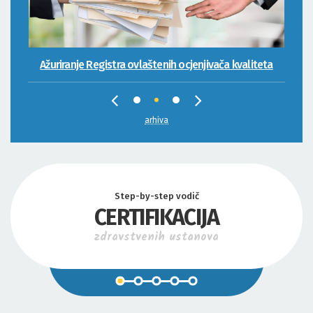
Ažuriranje Registra ovlaštenih ocjenjivača kvaliteta
arhiva
Step-by-step vodič
CERTIFIKACIJA
zdravstvenih ustanova