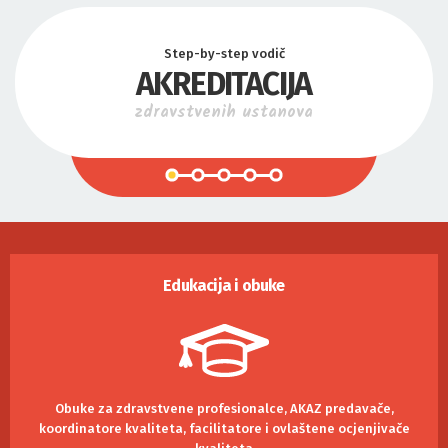
Step-by-step vodič
AKREDITACIJA
zdravstvenih ustanova
Edukacija i obuke
Obuke za zdravstvene profesionalce, AKAZ predavače,
koordinatore kvaliteta, facilitatore i ovlaštene ocjenjivače