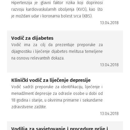
Hipertenzija je glavni faktor rizika koji doprinosi
razvoju kardiovaskularnih oboljenja (KVO), kao što
je moždani udar i koronarna bolest srca (KBS).
13.04.2018
Vodič za dijabetes
Vodič ima za cilj da prezentuje preporuke za
dijagnostiku i liječenje dijabetes melitusa temeljene
na osnovu relevantnih dokaza.
13.04.2018
Klinički vodič za liječenje depresije
Vodič sadrži preporuke za identifikaciju, liječenje i
menadžment depresije za odrasle osobe u dobi od
18 godina i starije, u okvirima primarne i sekundarne
zdravstvene zaštite.
13.04.2018
Vodilja za savjetovanje i procedure prije i