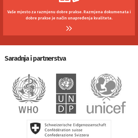
Vaše mjesto za razmjenu dobre prakse.
Razmjena dokumenata i
dobre prakse je
način unapređenja kvaliteta.
Saradnja i partnerstva