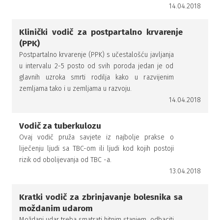
14.04.2018
Klinički vodič za postpartalno krvarenje
(PPK)
Postpartalno krvarenje (PPK) s učestalošću javljanja
u intervalu 2-5 posto od svih poroda jedan je od
glavnih uzroka smrti rodilja kako u razvijenim
zemljama tako i u zemljama u razvoju.
14.04.2018
Vodič za tuberkulozu
Ovaj vodič pruža savjete iz najbolje prakse o
liječenju ljudi sa TBC-om ili ljudi kod kojih postoji
rizik od obolijevanja od TBC -a.
13.04.2018
Kratki vodič za zbrinjavanje bolesnika sa
moždanim udarom
Moždani udar treba smatrati hitnim stanjem, odbaciti