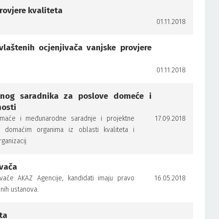
rovjere kvaliteta
01.11.2018
laštenih ocjenjivača vanjske provjere
01.11.2018
učnog saradnika za poslove domeće i
osti
omaće i međunarodne saradnje i projektne
17.09.2018
a domaćim organima iz oblasti kvaliteta i
ganizacij
ivača
ače AKAZ Agencije, kandidati imaju pravo
16.05.2018
enih ustanova.
ta