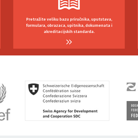
Pretražite veliku bazu priručnika, uputstava,
formulara, obrazaca, upitnika, dokumenata i
akreditacijskih standarda.