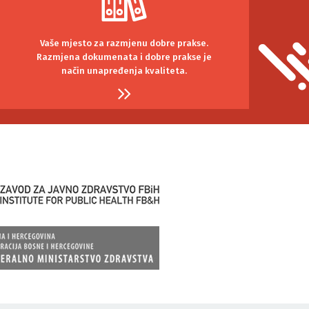
Vaše mjesto za razmjenu dobre prakse.
Razmjena dokumenata i dobre prakse je
način unapređenja kvaliteta.