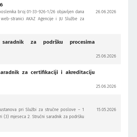
26
poslenika bгој 01-33-926-1/26 objavljen dana
26.06.2026
 web-stranici AKAZ Agencije i JU Službe za
 saradnik za podršku procesima
25.06.2026
radnik za certifikaciji i akreditaciju
25.06.2026
iju ustanova pri Službi za stručne poslove – 1
15.05.2026
ri (3) mjeseca 2. Stručni saradnik za podršku