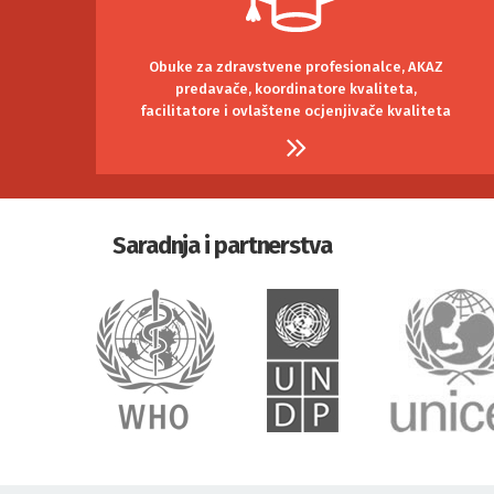
Obuke za zdravstvene profesionalce, AKAZ
predavače, koordinatore kvaliteta,
facilitatore i ovlaštene ocjenjivače kvaliteta
Saradnja i partnerstva