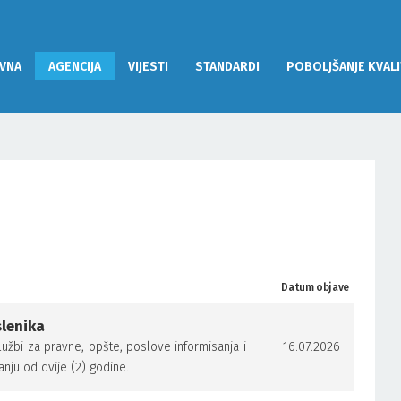
VNA
AGENCIJA
VIJESTI
STANDARDI
POBOLJŠANJE KVALI
Datum objave
slenika
užbi za pravne, opšte, poslove informisanja i
16.07.2026
anju od dvije (2) godine.