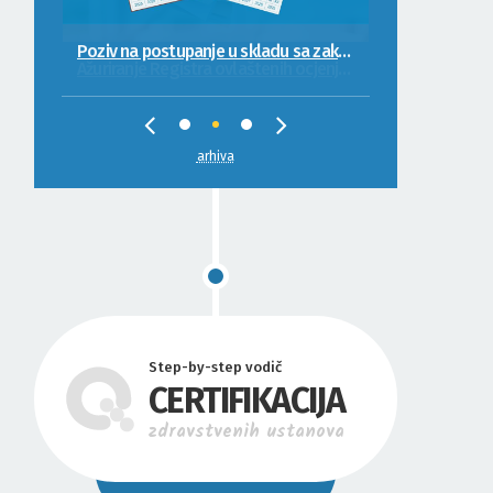
Ažuriranje Registra ovlaštenih ocjenjivača kvaliteta
arhiva
Step-by-step vodič
CERTIFIKACIJA
zdravstvenih ustanova