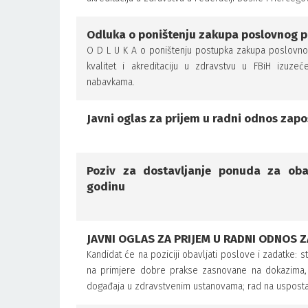
Odluka o poništenju zakupa poslovnog p
O D L U K A o poništenju postupka zakupa poslovno
kvalitet i akreditaciju u zdravstvu u FBiH izu
nabavkama.
Javni oglas za prijem u radni odnos zapo
Poziv za dostavljanje ponuda za obavl
godinu
JAVNI OGLAS ZA PRIJEM U RADNI ODNOS 
Kandidat će na poziciji obavljati poslove i zadatke: 
na primjere dobre prakse zasnovane na dokazima, in
događaja u zdravstvenim ustanovama; rad na uspostav