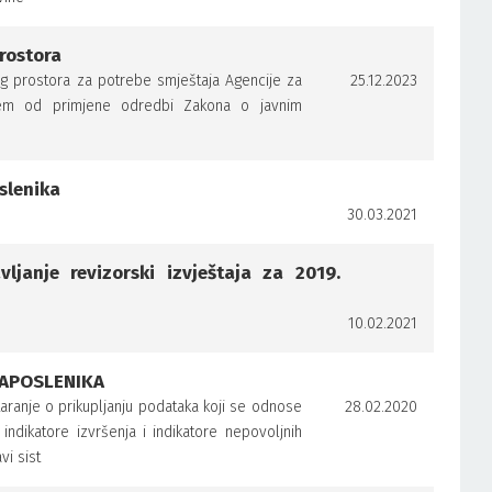
rostora
g prostora za potrebe smještaja Agencije za
25.12.2023
zećem od primjene odredbi Zakona o javnim
slenika
30.03.2021
janje revizorski izvještaja za 2019.
10.02.2021
ZAPOSLENIKA
staranje o prikupljanju podataka koji se odnose
28.02.2020
dikatore izvršenja i indikatore nepovoljnih
i sist